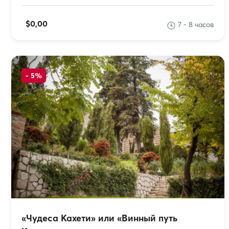
$0,00
7 - 8 часов
-
5%
«Чудеса Кахети» или «Винный путь