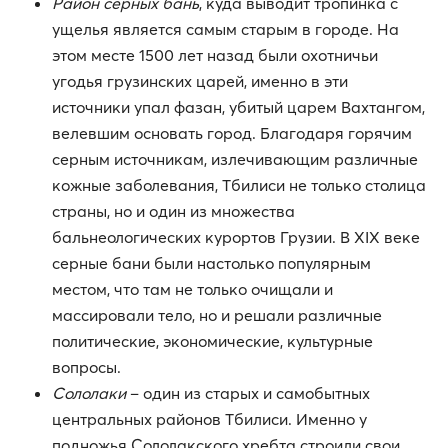
Район серных бань
, куда выводит тропинка с
ущелья является самым старым в городе. На
этом месте 1500 лет назад были охотничьи
угодья грузинских царей, именно в эти
источники упал фазан, убитый царем Вахтангом,
велевшим основать город. Благодаря горячим
серным источникам, излечивающим различные
кожные заболевания, Тбилиси не только столица
страны, но и один из множества
бальнеологических курортов Грузии. В ХIХ веке
серные бани были настолько популярным
местом, что там не только очищали и
массировали тело, но и решали различные
политические, экономические, культурные
вопросы.
Сололаки
– один из старых и самобытных
центральных районов Тбилиси. Именно у
подножья Сололакского хребта строили свои