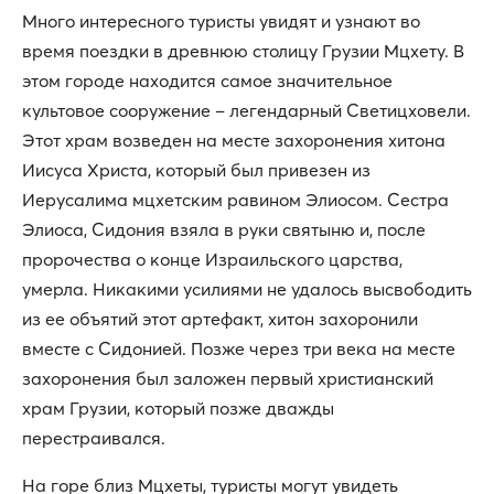
Много интересного туристы увидят и узнают во
время поездки в древнюю столицу Грузии Мцхету. В
этом городе находится самое значительное
культовое сооружение – легендарный Светицховели.
Этот храм возведен на месте захоронения хитона
Иисуса Христа, который был привезен из
Иерусалима мцхетским равином Элиосом. Сестра
Элиоса, Сидония взяла в руки святыню и, после
пророчества о конце Израильского царства,
умерла. Никакими усилиями не удалось высвободить
из ее объятий этот артефакт, хитон захоронили
вместе с Сидонией. Позже через три века на месте
захоронения был заложен первый христианский
храм Грузии, который позже дважды
перестраивался.
На горе близ Мцхеты, туристы могут увидеть