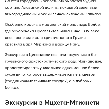
Со стен городской крепости открывается чудная
картина Алазанской долины, покрытой зелеными
виноградниками и окаймленной склонами Кавказа.
Особенно красив в мае женский монастырь Бодбе,
где захоронена Просветительница Нина. В IV веке
она, проповедовала христианство в Грузии,
крестила царя Мириана и царицу Нану.
Экскурсия в Цинандали позволит окунуться в быт
грузинского аристократического рода Чавчавадзе,
продегустировать уникальное одноименное белое
сухое вино, которое выдерживается не в квеври
(традиционных глиняных сосудах), а в дубовых
бочках.
Экскурсии в Мцхета-Мтианети